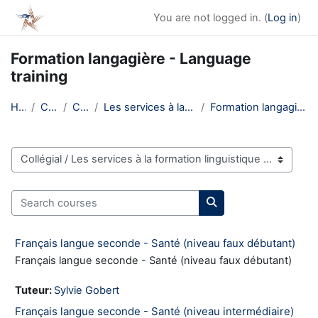
Skip to main content
You are not logged in. (
Log in
)
Formation langagière - Language
training
Home
Courses
Collégial
Les services à la formation linguistique
Formation langagière - Language training
Course categories
Search courses
Search courses
Français langue seconde - Santé (niveau faux débutant)
Français langue seconde - Santé (niveau faux débutant)
Tuteur:
Sylvie Gobert
Français langue seconde - Santé (niveau intermédiaire)