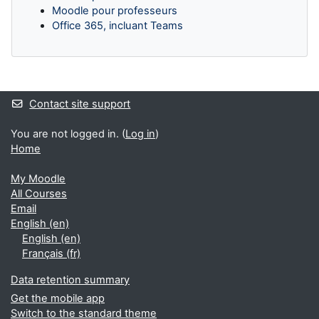
Moodle pour professeurs
Office 365, incluant Teams
Supplementary blocks
Contact site support
You are not logged in. (
Log in
)
Home
My Moodle
All Courses
Email
English ‎(en)‎
English ‎(en)‎
Français ‎(fr)‎
Data retention summary
Get the mobile app
Switch to the standard theme