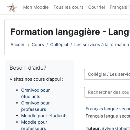
Passer au contenu principal
Mon Moodle
Tous les cours
Courriel
Français ‎(f
Formation langagière - Lang
Accueil
Cours
Collégial
Les services à la formation
Blocs
Passer Besoin d'aide?
Besoin d'aide?
Catégories de cours
Visitez nos cours d'appui :
Rechercher des cours
Omnivox pour
étudiants
Omnivox pour
Français langue seco
professeurs
Moodle pour étudiants
Français langue seco
Moodle pour
professeurs
Tuteur:
Sylvie Gobert