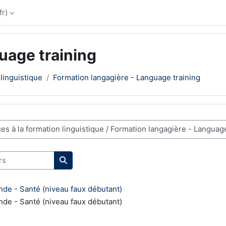
r)‎
uage training
 linguistique
Formation langagière - Language training
Rechercher des cours
nde - Santé (niveau faux débutant)
nde - Santé (niveau faux débutant)