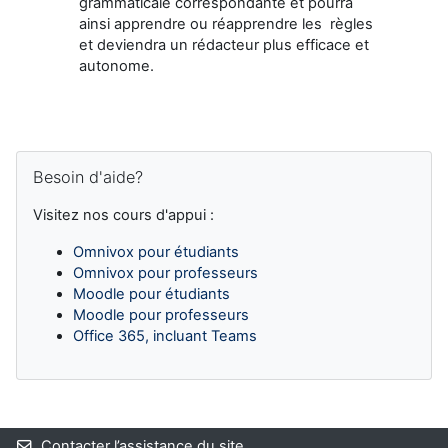
grammaticale correspondante et pourra
ainsi apprendre ou réapprendre les règles
et deviendra un rédacteur plus efficace et
autonome.
Blocs
Passer Besoin d'aide?
Besoin d'aide?
Visitez nos cours d'appui :
Omnivox pour étudiants
Omnivox pour professeurs
Moodle pour étudiants
Moodle pour professeurs
Office 365, incluant Teams
Blocs supplémentaires
Contacter l’assistance du site