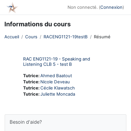
Passer au contenu principal
Non connecté. (
Connexion
)
Informations du cours
Accueil
Cours
RACENG1121-19testB
Résumé
RAC ENG1121-19 - Speaking and
Listening CLB 5 - test B
Tutrice:
Ahmed Baatout
Tutrice:
Nicole Deveau
Tutrice:
Cécile Klawatsch
Tutrice:
Juliette Moncada
Blocs
Passer Besoin d'aide?
Besoin d'aide?