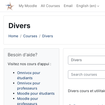
Skip to main content
My Moodle
All Courses
Email
English ‎(en)‎
Divers
Home
Courses
Divers
Blocks
Skip Besoin d'aide?
Besoin d'aide?
Course categories
Visitez nos cours d'appui :
Search courses
Omnivox pour
étudiants
Omnivox pour
professeurs
Divers cours et utilit
Moodle pour étudiants
Moodle pour
professeurs