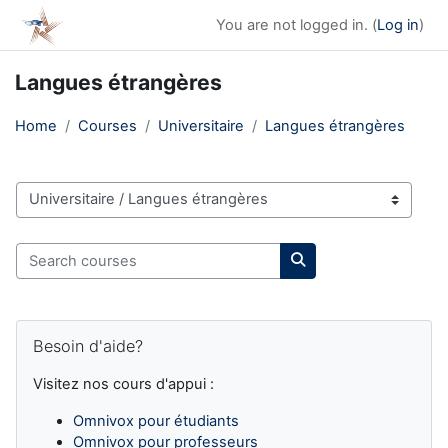
Skip to main content
You are not logged in. (
Log in
)
Langues étrangères
Home
Courses
Universitaire
Langues étrangères
Course categories
Search courses
Search courses
Blocks
Skip Besoin d'aide?
Besoin d'aide?
Visitez nos cours d'appui :
Omnivox pour étudiants
Omnivox pour professeurs