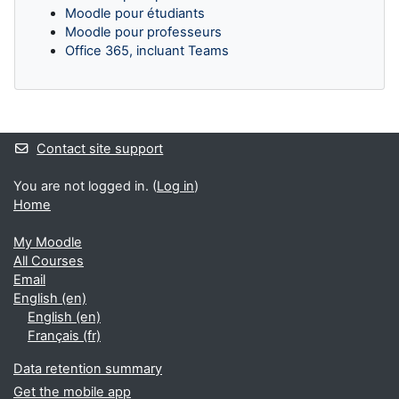
Moodle pour étudiants
Moodle pour professeurs
Office 365, incluant Teams
Supplementary blocks
Contact site support
You are not logged in. (
Log in
)
Home
My Moodle
All Courses
Email
English ‎(en)‎
English ‎(en)‎
Français ‎(fr)‎
Data retention summary
Get the mobile app